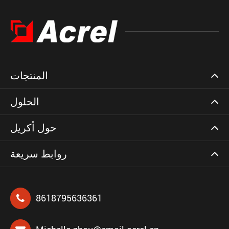
المنتجات
الحلول
حول أكريل
روابط سريعة
8618795636361