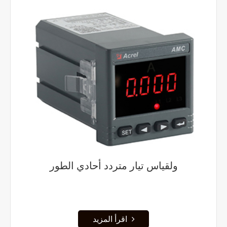
ولقياس تيار متردد أحادي الطور
اقرأ المزيد