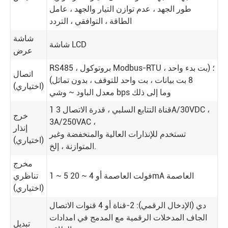
طور الجهد ، عدم توازن التيار والجهد ، عامل
الطاقة ، التوافقي ، التردد
شاشة
شاشة LCD
عرض
RS485 ، بروتوكول Modbus-RTU ؛ (بت بدء واحد ،
اتصال
8 بت بيانات ، بت واحد للتوقف ، بدون تماثل)
(اختياري)
معدل الباود ~ وشي bps وما إلى ذلك
1 قناة التتابع السلبي ، قدرة الاتصال 3A/30VDC ،
خرج
3A/250VAC ،
إنذار
تستخدم للإنذارات العالية والمنخفضة وغير
(اختياري)
المتوازنة ، إلخ.
مخرج
1 ~ 5 فولت العاصمة أو 4 ~ 20mA العاصمة
تناظري
(اختياري)
دي (الإدخال الرقمي): 2-قناة أو 4 قنوات الاتصال
الجاف المدخلات الرقمية مع المدمج في امدادات
تبديل