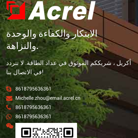
الابتكار والكفاءة والوحدة
والنزاهة.
أكريل ، شريككم الموثوق في عداد الطاقة. لا تتردد
في الاتصال بنا!
8618795636361
Michelle.zhou@email.acrel.cn
8618795636361
8618795636361