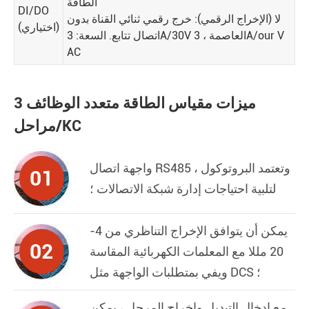
الطاقة
DI/DO
لا (الإخراج الرقمي): خرج رقمي ثنائي القناة بدون
(اختياري)
اتصال تتابع. السعة: 3A/30V العاصمة ، 3A/our V
AC
ميزات مقياس الطاقة متعدد الوظائف 3
مراحل/KC
واجهة اتصال RS485 ، وتعتمد البروتوكول
01
لتلبية احتياجات إدارة شبكة الاتصالات ؛
يمكن أن يتوافق الإخراج التناظري من 4-
02
20 مللا مع المعلمات الكهربائية المقاسة
ويفي بمتطلبات الواجهة مثل DCS ؛
مع إدخال التبديل وإخراج المرحل ، يمكن