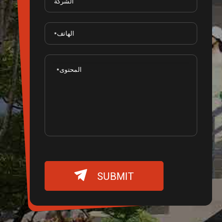

SUBMIT