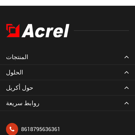
المنتجات
الحلول
حول أكريل
روابط سريعة
8618795636361