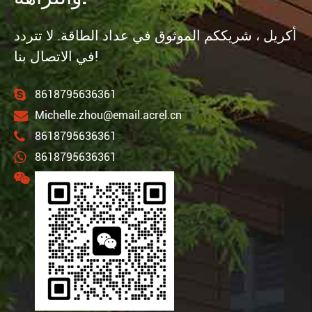
أكريل ، شريككم الموثوق في عداد الطاقة. لا تتردد
في الاتصال بنا!
8618795636361
Michelle.zhou@email.acrel.cn
8618795636361
8618795636361