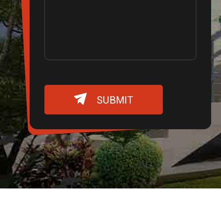

SUBMIT