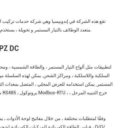
تقع هذه الشركة في إندونيسيا وهي شركة خدمات تركيب الا
متعدد الوظائف بالتيار المستمر و تحويلة ، يستخدم لقياس ومراقبة التيار والجهد في محطة الاتصالات السلكية واللاسلكية.
عداد كهربائي ذكي قابل للبرمجة من سلسلة 
تتابع تيار متبقي من سلسلة ASJ
السلكية واللاسلكية ، ومراكز الشحن. يمكن لهذه السلسلة من ا
المستمر. يمكن استخدامه للعرض المحلي ، المتصل بمعدات الت
مت
وفقًا لمتطلبات مختلفة ، من خلال مفاتيح لوحة الأدوات ، يم