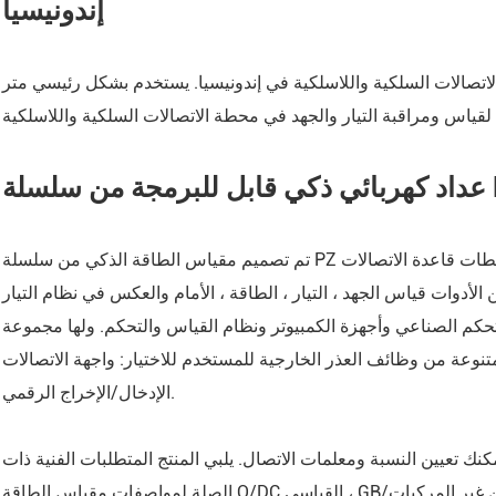
إندونيسيا
ARTU
سلسلة ASL وحدة التحكم في الإضاءة
تصالات السلكية واللاسلكية في إندونيسيا. يستخدم بشكل رئيسي متر
الذكية
مرحل حماية الجهد المتوسط من
سلسلة AM
PZ DC
وحدة مراقبة مركز البيانات سلسلة
تم تصميم مقياس الطاقة الذكي من سلسلة PZ لتطبيقات مثل ألواح التيار المستمر ، والطاقة الشمسية ، ومحطات قاعدة الاتصالات
AMC
لأدوات قياس الجهد ، التيار ، الطاقة ، الأمام والعكس في نظام التيار
وحدة مراقبة Busway مركز بيانات
حكم الصناعي وأجهزة الكمبيوتر ونظام القياس والتحكم. ولها مجموعة
سلسلة AMB
نوعة من وظائف العذر الخارجية للمستخدم للاختيار: واجهة الاتصالات RS485 ، بروتوكول Modbus-RTU ، خرج التنبيه المرحل ،
الإدخال/الإخراج الرقمي.
كنك تعيين النسبة ومعلمات الاتصال. يلبي المنتج المتطلبات الفنية ذات
الصلة لمواصفات مقياس الطاقة Q/DC القياسي ، GB/قياس الطاقة الكهربائية للمركبات الكهربائية لشحن غير المركبات ، Q/Q/