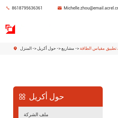


8618795636361
Michelle.zhou@email.acrel.c
مشاريع
حول أكريل
المنزل

جهاز مراقبة وحماية الطاقة
إدارة الطاقة
مستشعر الطاقة
حول أكريل
بوابة ذكية

عدادات طاقة جديدة للطاقة
ملف الشركة
مرشحات جودة الطاقة