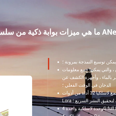
مكن توسيع النمذجة بمرونة ؛
مفاتيح الاتصال الجاف السلبي 8 طرق ، والتي يمكنها جمع معلومات
مر بالماء ، وأجهزة الكشف عن
الدخان في الوقت الفعلي ؛
وحدة نمطية واحدة مدمجة اختيارية رئيسية يمكن أن تجمع لاسلكيا 32 أداة من أدوات
اك لتحقيق النشر السريع ؛
وحدة لاسلكية واحدة 4G full Net-com يمكن توسيعها لتوفير وظائف تحميل 4G