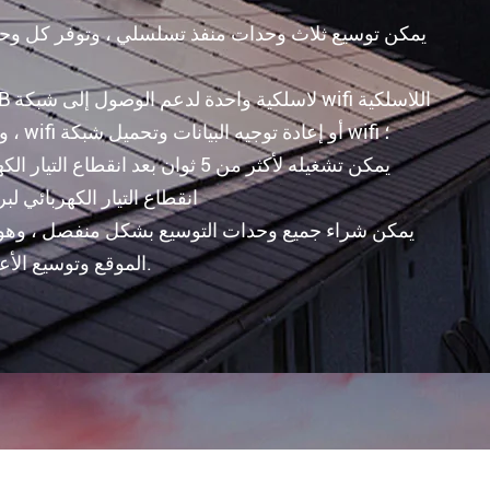
يمكن توسيع ثلاث وحدات منفذ تسلسلي ، وتوفر كل وحد
، ويمكنها دعم جمع بيانات أدوات wifi أو إعادة توجيه البيانات وتحميل شبكة wifi ؛
يمكن تشغيله لأكثر من 5 ثوان بعد انقطا
انقطاع التيار الكهربائي لب
يمكن شراء جميع وحدات التوسيع بشكل منفصل ، وهو أك
الموقع وتوسيع الأعمال التجارية ، ويوفر التكاليف.