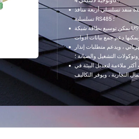
وتوجيه لاسلكي 4G ؛
ة منفذ تسلسلي أربعة منافذ
تسلسلية RS485 ؛
يمكن توسيع بطاقة شبكة USB لاسلكية واحدة لدعم الوصول إلى شبكة wifi اللاسلكية
ع التيار الكهربائي ، ويدعم متطلبات إنذار
روتوكولات التشغيل والصيانة ؛
ثر ملاءمة لتعديل البيئة في