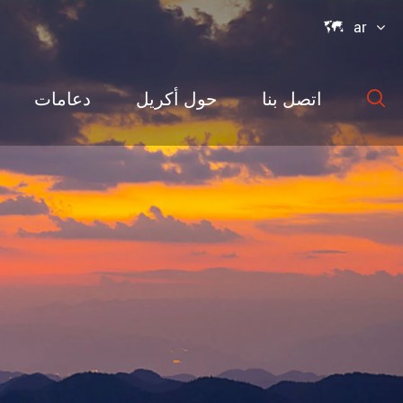

ar
اتصل بنا
حول أكريل
دعامات

سلسلة ارد مو