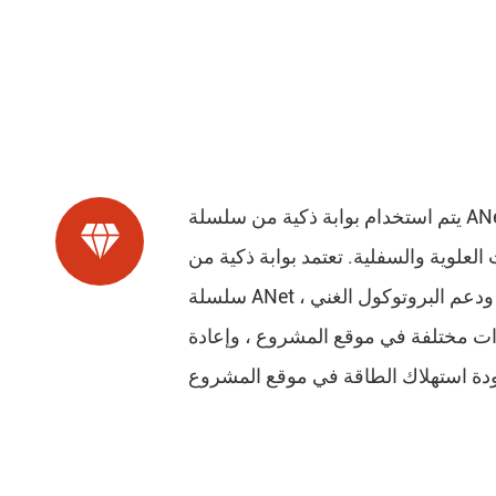
يتم استخدام بوابة ذكية من سلسلة ANet على نطاق واسع في نظام الطاقة. يمكنه إدارة العدادات الذكية وأجهزة الاستشعار وغيرها من المعدات في الموقع

لعلوية والسفلية. تعتمد بوابة ذكية من
سلسلة ANet على منصة الذراع وتعتمد نظام تشغيل مضمن ، والذي يتميز بخصائص مثل الوقت الفعلي ، والموثوقية ، وقابلية التوسع ، ودعم البروتوكول الغني ،
دات مختلفة في موقع المشروع ، وإعادة