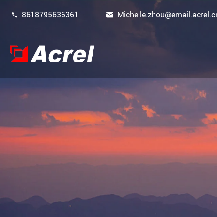


8618795636361
Michelle.zhou@email.acrel.c
جهاز مراقبة وحماية الطاقة
إدارة الطاقة
مستشعر الطاقة
بوابة ذكية
عدادات طاقة جديدة للطاقة
مرشحات جودة الطاقة