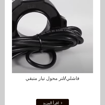
فاشلي/لتر محول تيار متبقي
اقرأ المزيد