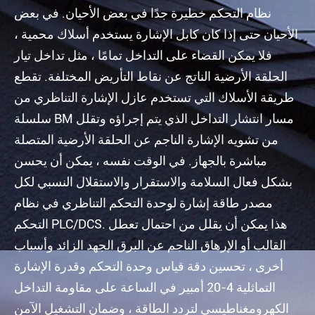
نظام التحكم خطيرة جدًا في بعض الأحيان. في بعض
الأحيان حتى إذا كان كابل الإشارة يستخدم أسلاك محمية ،
فلا يمكن القضاء على التداخل تمامًا ، مثل تداخل تيار
الحلقة الأرضية الناتج عن نقاط التأريض المختلفة. تقطع
طريقة الأسلاك التي تستخدم عازل الإشارة التناظري من
سلسلة BM مسار انتشار التداخل الذي يتم إجراؤه وتقلل
من تشويه الإشارة الناجم عن الحلقة الأرضية المتصلة
مباشرة بالجهاز. في الوقت نفسه ، يمكن أن يحسن
بشكل فعال السلامة والاستقرار والاستقلال النسبي لكل
مصدر طاقة إشارة لوحدة التحكم التناظري في نظام
التحكم PLC/DCS. هذا يمكن أن يقلل من احتمال تعطل
القالب أو الإرهاق الناجم عن البرق الجهد الزائد وأسباب
أخرى ، تحسين دقة قياس وحدة التحكم وقدرة الإشارة
التماثلية 4-20 أمبير في الساعة على مقاومة التداخل
الكهرومغناطيسي لتردد الطاقة ، وضمان التشغيل الآمن