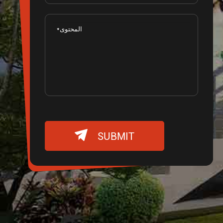

SUBMIT