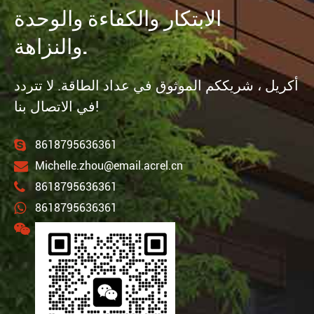
الابتكار والكفاءة والوحدة
والنزاهة.
أكريل ، شريككم الموثوق في عداد الطاقة. لا تتردد
في الاتصال بنا!
8618795636361
Michelle.zhou@email.acrel.cn
8618795636361
8618795636361