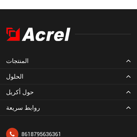
المنتجات
الحلول
حول أكريل
روابط سريعة
8618795636361