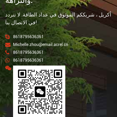
والنزاهة.
أكريل ، شريككم الموثوق في عداد الطاقة. لا تتردد
في الاتصال بنا!
8618795636361
Michelle.zhou@email.acrel.cn
8618795636361
8618795636361