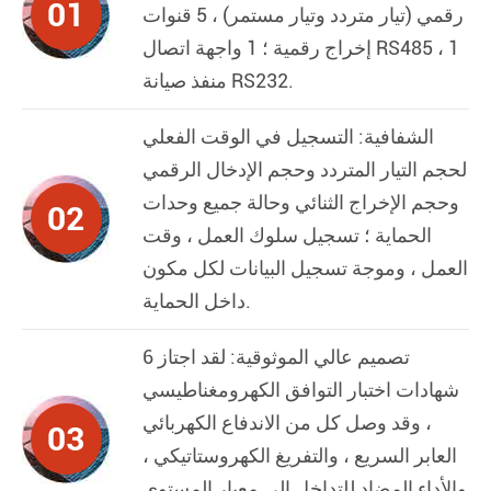
01
رقمي (تيار متردد وتيار مستمر) ، 5 قنوات
إخراج رقمية ؛ 1 واجهة اتصال RS485 ، 1
منفذ صيانة RS232.
الشفافية: التسجيل في الوقت الفعلي
لحجم التيار المتردد وحجم الإدخال الرقمي
وحجم الإخراج الثنائي وحالة جميع وحدات
02
الحماية ؛ تسجيل سلوك العمل ، وقت
العمل ، وموجة تسجيل البيانات لكل مكون
داخل الحماية.
تصميم عالي الموثوقية: لقد اجتاز 6
شهادات اختبار التوافق الكهرومغناطيسي
، وقد وصل كل من الاندفاع الكهربائي
03
العابر السريع ، والتفريغ الكهروستاتيكي ،
والأداء المضاد للتداخل إلى معيار المستوى