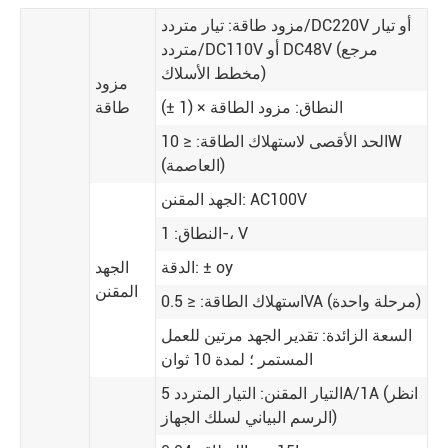
مزود طاقة: تيار متردد/DC220V أو تيار
متردد/DC110V أو DC48V (مرجع
مخطط الأسلاك)
مزود
النطاق: مزود الطاقة × (1 ±)
طاقة
الحد الأقصى لاستهلاك الطاقة: ≤ 10W
(العاصمة)
الجهد المقنن: AC100V
النطاق: 1-، V
الدقة: ± oy
الجهد
المقنن
استهلاك الطاقة: ≤ 0.5VA (مرحلة واحدة)
السعة الزائدة: تقدير الجهد مرتين للعمل
المستمر ؛ لمدة 10 ثوان
التيار المقنن: التيار المتردد 5A/1A (انظر
الرسم البياني لسلك الجهاز)