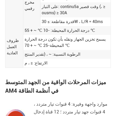
مخرج
على التيار: continu5a وقت قصير (، ≥
رقمي
ousms) ≥ 30A
قدرة مقاطعة: ≥ 30W ، L/R = 40ms
درجة الحرارة المحيطة: -10 ℃ ~ + 55 ℃
يسمح تخزين الجهاز ونقله بأن تكون درجة الحرارة
ظروف
المحيطة-25 ℃ ~ + 70 ℃
العمل
العادية
الرطوبة النسبية: ~ ، (تقدير المنتج
الارتفاع: ≤ ، م
ميزات المرحلات الواقية من الجهد المتوسط
AM4 في أنظمة الطاقة
موارد واجهة وفيرة: 4 قنوات تيار متردد ،
4 قنوات جهد تيار متردد ؛ 12 قناة إدخال