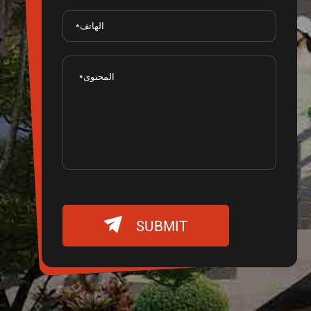

SUBMIT