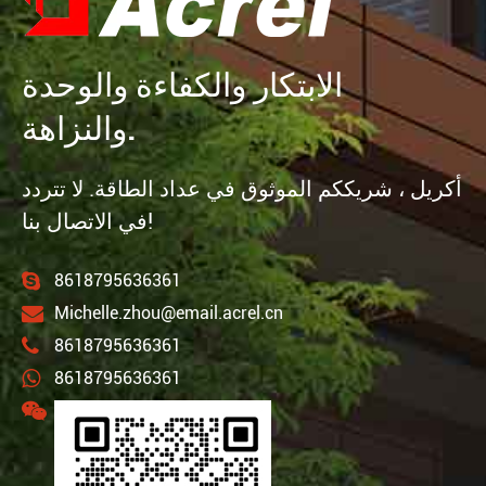
الابتكار والكفاءة والوحدة
والنزاهة.
أكريل ، شريككم الموثوق في عداد الطاقة. لا تتردد
في الاتصال بنا!
8618795636361
Michelle.zhou@email.acrel.cn
8618795636361
8618795636361