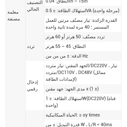
النطاق: 0.04In ~ 15In
التصنيف
الحالي
استهلاك الطاقة: ≤ 0.5VA (مرحلة واحدة)
معلمة
مصنفة
القدرة الزائدة: تيار مصنّف مرتين للعمل
المستمر ؛ 40 مرة لمدة ثانية واحدة
تردد مصنّف: 50 هرتز أو 60 هرتز
النطاق: 45 ~ 55 هرتز
تردد
الدقة: ± من من من Hz
الجهد المقنن: تيار متردد/DC220V ، تيار
متردد/DC110V ، DC48V (مماثل
لإمدادات الطاقة)
إدخال
مدى الجهد: جهد مقنن x (1 ±)
رقمي
استهلاك الطاقة: ≤ 1W(DC220V) (قناة
واحدة)
الحياة الميكانيكية: ≥ oy times
قدرة التبديل: ≥ من W ، L/R = 40ms