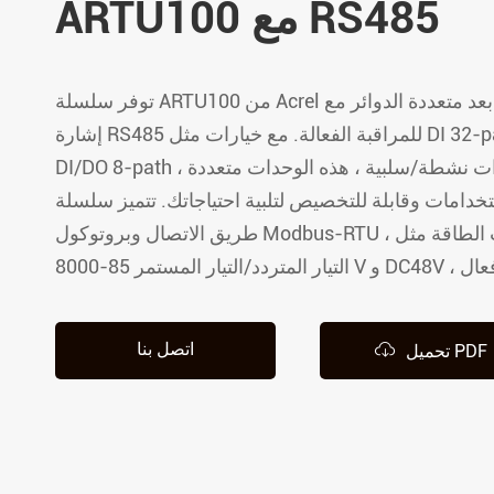
ARTU100 مع RS485
توزيع طاقة معزول
توفر سلسلة ARTU100 من Acrel وحدة طرفية عن بعد متعددة الدوائر مع
إشارة RS485 للمراقبة الفعالة. مع خيارات مثل DI 32-path ، DI 16-path ، و
DI/DO 8-path ، كل ذلك مع خيارات نشطة/سلبية ، هذه الوحدات متعددة
خدامات وقابلة للتخصيص لتلبية احتياجاتك. تتميز سلسلة ARTU100 عن
طريق الاتصال وبروتوكول Modbus-RTU ، بالإضافة إلى خيارات الطاقة مثل

اتصل بنا
تحميل PDF