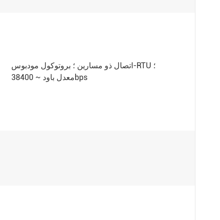
اتصال ذو مسارين ؛ بروتوكول مودبوس-RTU ؛
معدل باود ~ 38400bps