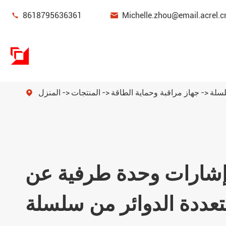


8618795636361
Michelle.zhou@email.acrel.c
جهاز مراقبة وحماية الطاقة
المنتجات
المنزل

جهاز مراقبة وحماية الطاقة
إدارة الطاقة
مستشعر الطاقة
إشارات وحدة طرفية عن
بوابة ذكية
تعددة الدوائر من سلسلة
عدادات طاقة جديدة للطاقة
مرشحات جودة الطاقة