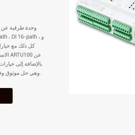
ARTU
سلسلة ASL وحدة التحكم في الإضاءة
الذكية
مرحل حماية الجهد المتوسط من
سلسلة AM
الاست
وحدة مراقبة مركز البيانات سلسلة
AMC
التيار المتردد/التيار المستمر 85-8000 V و DC48V ، وهي حل موثوق وفعال.
وحدة مراقبة Busway مركز بيانات
سلسلة AMB