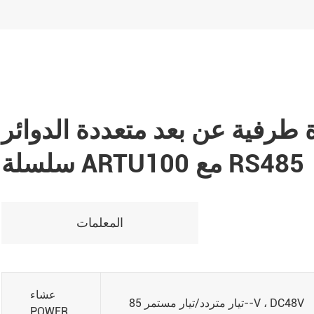
رفية عن بعد متعددة الدوائر
سلسلة ARTU100 مع RS485
المعلمات
عشاء
تيار متردد/تيار مستمر 85--V ، DC48V
PQWER