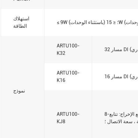
استهلاك
الطاقة
ARTU100-
K32
ARTU100-
K16
نموذج
8-مسار دي (نشط/سلبي ، اختياري) ؛ 8-مسار تفعل ، وضع الإخراج: تتابع
ARTU100-
KJ8