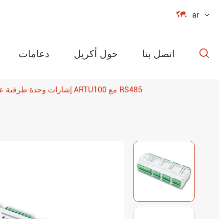

ar
اتصل بنا
حول أكريل
دعامات

إشارات وحدة طرفية عن بعد متعددة الدوائر من سلسلة ARTU100 مع RS485
سلسلة ارد مو