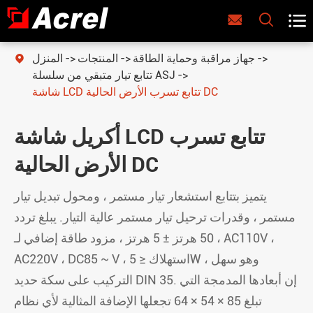



جهاز مراقبة وحماية الطاقة
المنتجات
المنزل

تتابع تيار متبقي من سلسلة ASJ
شاشة LCD تتابع تسرب الأرض الحالية DC
أكريل شاشة LCD تتابع تسرب
الأرض الحالية DC
يتميز بتتابع استشعار تيار مستمر ، ومحول تبديل تيار
مستمر ، وقدرات ترحيل تيار مستمر عالية التيار. يبلغ تردد
، 50 هرتز ± 5 هرتز ، مزود طاقة إضافي لـ AC110V ،
AC220V ، DC85 ~ V ، استهلاك ≤ 5W ، وهو سهل
التركيب على سكة حديد DIN 35. إن أبعادها المدمجة التي
تبلغ 85 × 54 × 64 تجعلها الإضافة المثالية لأي نظام