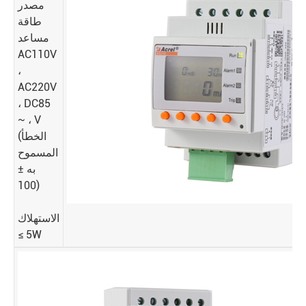
مصدر
طاقة
مساعد
AC110V
،
AC220V
، DC85
~ ، V
(الخطأ
المسموح
به ±
100)
الاستهلاك
≤ 5W