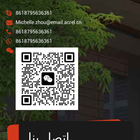
8618795636361
Michelle.zhou@email.acrel.cn
8618795636361
8618795636361
اتصل بنا