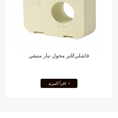
فاشلي/لتر محول تيار متبقي
اقرأ المزيد