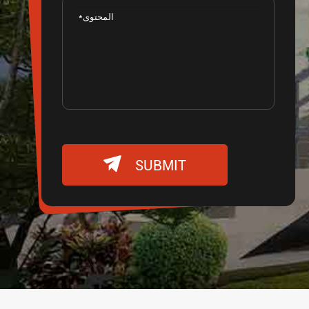

SUBMIT