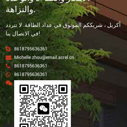
والنزاهة.
أكريل ، شريككم الموثوق في عداد الطاقة. لا تتردد
في الاتصال بنا!
8618795636361
Michelle.zhou@email.acrel.cn
8618795636361
8618795636361