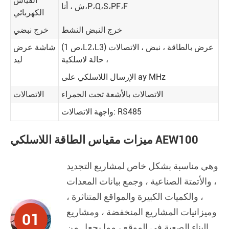
القياس
F
،
PF
،
S
،
Q
،
P
،
ش ، أنا
الكهربائي
خرج النبض النشط
خرج نبضي
L3) عرض بالطاقة ، نبض ، الاتصالات
،
L2
،
(ص 1
شاشة عرض
، حالة لاسلكية
ليد
الإرسال اللاسلكي على ay MHz
الاتصالات بالأشعة تحت الحمراء
الاتصالات
واجهة الاتصالات: RS485
ميزات مقياس الطاقة اللاسلكي AEW100
وهي مناسبة بشكل خاص لمشاريع التجديد
، والأتمتة الصناعية ، وجمع بيانات المعدات
، والكميات الكبيرة والمواقع المتناثرة ،
وميزانيات المشاريع المنخفضة ، ومشاريع
01
البناء الصعبة في الموقع ، مما يجعل من